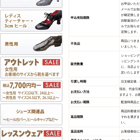
お申込いただ
メールでお知
が確定致しま
申込有効期限
自動返信のメ
ルでお知らせ
定致します。
商品につきま
不良品
いましたら、
ショッピング
ッピングシス
販売数量
に、当店より
定いたします
引渡し時期
注文確定後、
現在、代金引
お支払い方法
ますよう、お
お支払い期限
配達時商品と
商品到着後3
返品期限
それを過ぎま
い。
返品送料
お客様都合に