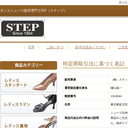
ダンス
ダンスシューズ販売専門 STEP（ステップ）
|
TOP
|
ごあいさつ
|
必ずお読みください
|
ご注文
特定商取引法に基づく表記
販売業者
（株）ステッ
運営統括責任者名
樋口晶一
郵便番号
120-0044
住所
東京都足立区
シューズ以外
商品代金以外の料金の説明
商品のご注文
ん。改めてメ