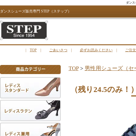
ダンス
ダンスシューズ販売専門 STEP（ステップ）
|
TOP
|
ごあいさつ
|
必ずお読みください
|
ご注文
TOP
>
男性用シューズ（セ
（残り24.5のみ！