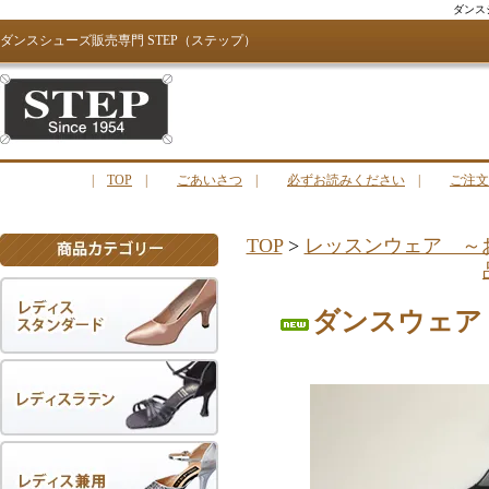
ダンス
ダンスシューズ販売専門 STEP（ステップ）
|
TOP
|
ごあいさつ
|
必ずお読みください
|
ご注文
TOP
>
レッスンウェア ～
ダンスウェア 