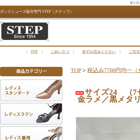
ダンス
ダンスシューズ販売専門 STEP（ステップ）
|
TOP
|
ごあいさつ
|
必ずお読みください
|
ご注文
TOP
>
税込み7700円均一
サイズ24 （
金ラメ／黒メタ