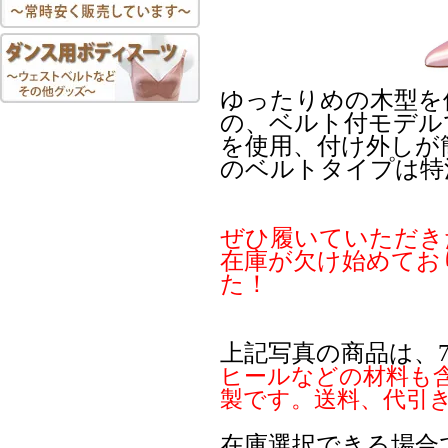
ゆったりめの木型を
の、ベルト付モデル
を使用、付け外しが
のベルトタイプは特
ぜひ履いていただき
在庫が欠け始めてお
た！
上記写真の商品は、
ヒールなどの材料も
製です。送料、代引
在庫選択できる場合