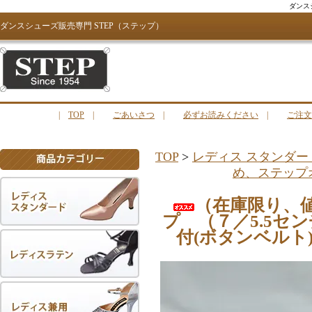
ダンス
ダンスシューズ販売専門 STEP（ステップ）
|
TOP
|
ごあいさつ
|
必ずお読みください
|
ご注文
TOP
>
レディス スタンダ
め、ステップ
（在庫限り、
プ （７／5.5セ
付(ボタンベルト